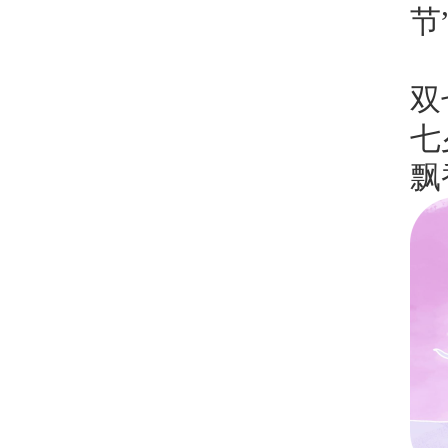
节
双
七
飘