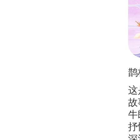
鹊
这
故
牛
抒
深