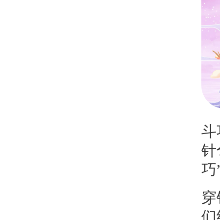
斗
针
巧
穿
们