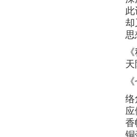
此
却
思
《
天
《
络
应
香
铜