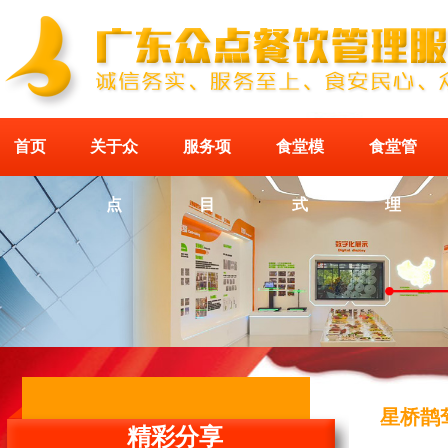
首页
关于众
服务项
食堂模
食堂管
点
目
式
理
星桥鹊
精彩分享