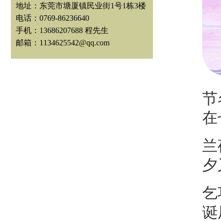
地址：东莞市塘厦镇民业街1号1栋3楼
电话：0769-86236640
手机：13686207688 程先生
邮箱：1134625542@qq.com
节
在
兰
夕
乞
诞