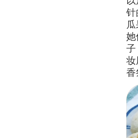
以
针
瓜
她
子
妆
香