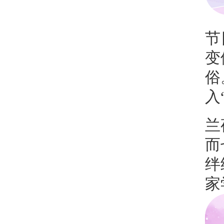
节
变
俗
入
兰
而
绊
家