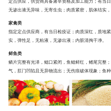
定点供应，供货商具备屠宰资格及加工能力；有当日
无渗出液无异味，无寄生虫；肉质紧密，肌体结实，
家禽类
指定定点供应商，有当日检疫证；肉质深红，质地紧
实，弹性足，无粘液，无渗出液；内脏清掏干净。
鲜鱼类
鳞片完整有光泽，鳃口紧闭，鱼鳃鲜红，鳍尾完整；
气，肛门凹陷且无异物流出；无伤痕破体现象；鱼种