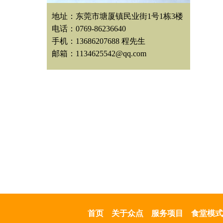
地址：东莞市塘厦镇民业街1号1栋3楼
电话：0769-86236640
手机：13686207688 程先生
邮箱：1134625542@qq.com
首页
关于众点
服务项目
食堂模式