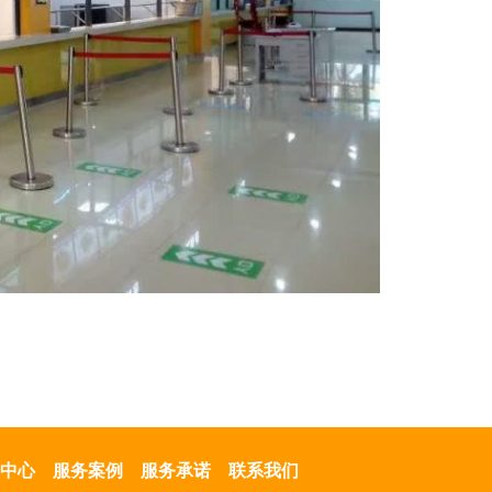
中心
服务案例
服务承诺
联系我们