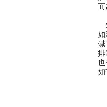
而
如
碱
排
也
如