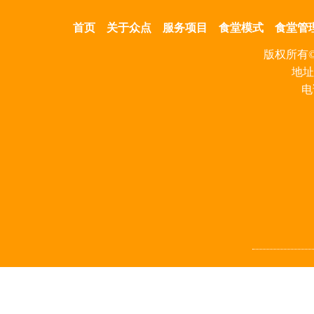
首页
关于众点
服务项目
食堂模式
食堂管
版权所有
地址
电