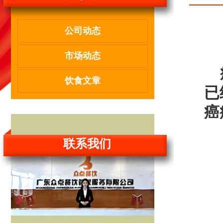
公司动态
市场动态
饮食文章
已
癌
联系我们